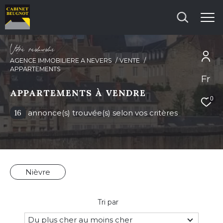
V
o
r
e
r
e
c
e
c
e
AGENCE IMMOBILIERE A NEVERS
VENTE
APPARTEMENTS
Fr
Effectuer une recherche
APPARTEMENTS À VENDRE
et trouver le bien qui correspond à vos
0
critères
16
annonce(s) trouvée(s) selon vos critères
Type d'offre
Vente
Nièvre
Type de bien
Type de bien
Tri par
Du plus cher au moins cher