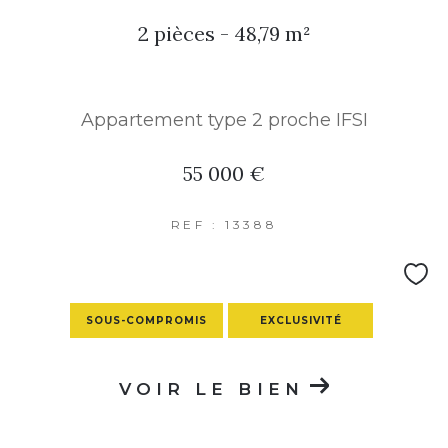
2 pièces - 48,79 m²
PARKING
TERRASSE
PISCINE
Appartement type 2 proche IFSI
FILTRER PAR
55 000 €
COUPS DE COEUR
EXCLUSIVITÉS
NOUVEAUTÉS
REF : 13388
RECHERCHER
SOUS-COMPROMIS
EXCLUSIVITÉ
VOIR LE BIEN