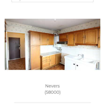
Budget
Pièces
1
2
3
4
5+
Ville
Surface
Nevers
(58000)
CRITÈRES
SUPPLÉMENTAIRES