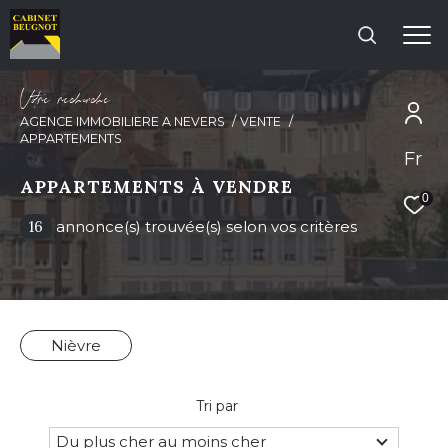
V
o
r
e
r
e
c
e
c
e
AGENCE IMMOBILIERE A NEVERS
VENTE
APPARTEMENTS
Fr
Effectuer une recherche
APPARTEMENTS À VENDRE
et trouver le bien qui correspond à vos
0
critères
16
annonce(s) trouvée(s) selon vos critères
Type d'offre
Vente
Nièvre
Type de bien
Type de bien
Tri par
Du plus cher au moins cher