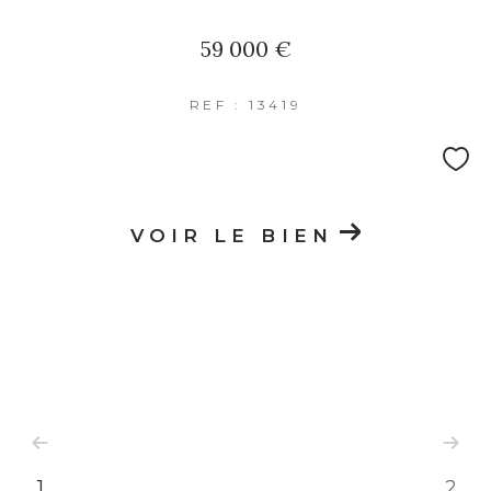
59 000 €
REF : 13419
VOIR LE BIEN
1
2