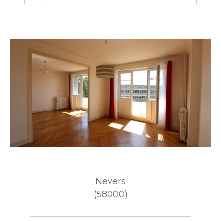
Budget
Pièces
1
2
3
4
5+
Ville
Surface
Nevers
(58000)
CRITÈRES
SUPPLÉMENTAIRES