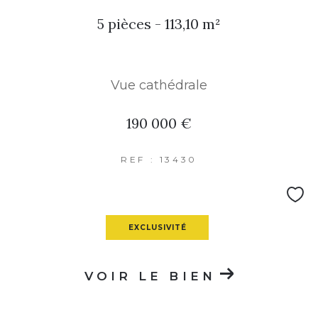
5 pièces - 113,10 m²
PARKING
TERRASSE
PISCINE
Vue cathédrale
FILTRER PAR
190 000 €
COUPS DE COEUR
EXCLUSIVITÉS
NOUVEAUTÉS
REF : 13430
RECHERCHER
EXCLUSIVITÉ
VOIR LE BIEN