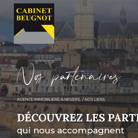
N
o
p
a
t
e
n
a
i
e
AGENCE IMMOBILIERE A NEVERS
NOS LIENS
DÉCOUVREZ LES PART
qui nous accompagnent