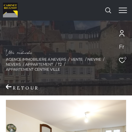
Fr
Effectuer une recherche
V
o
r
e
r
e
c
e
c
e
et trouver le bien qui correspond à vos
0
AGENCE IMMOBILIERE A NEVERS
VENTE
NIEVRE
critères
NEVERS
APPARTEMENT
T2
APPARTEMENT CENTRE VILLE
Type d'offre
RETOUR
Vente
Type de bien
Type de bien