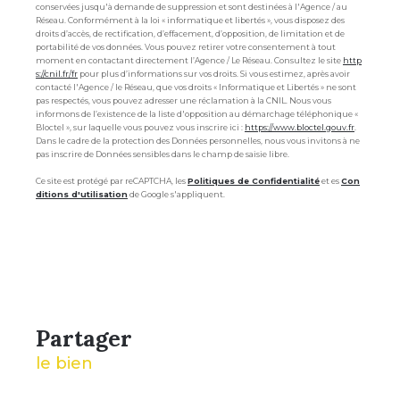
conservées jusqu'à demande de suppression et sont destinées à l'Agence / au
Réseau. Conformément à la loi « informatique et libertés », vous disposez des
droits d’accès, de rectification, d’effacement, d’opposition, de limitation et de
portabilité de vos données. Vous pouvez retirer votre consentement à tout
moment en contactant directement l’Agence / Le Réseau. Consultez le site
http
s://cnil.fr/fr
pour plus d’informations sur vos droits. Si vous estimez, après avoir
contacté l'Agence / le Réseau, que vos droits « Informatique et Libertés » ne sont
pas respectés, vous pouvez adresser une réclamation à la CNIL. Nous vous
informons de l’existence de la liste d'opposition au démarchage téléphonique «
Bloctel », sur laquelle vous pouvez vous inscrire ici :
https://www.bloctel.gouv.fr
.
Dans le cadre de la protection des Données personnelles, nous vous invitons à ne
pas inscrire de Données sensibles dans le champ de saisie libre.
Ce site est protégé par reCAPTCHA, les
Politiques de Confidentialité
et es
Con
ditions d'utilisation
de Google s'appliquent.
partager
le bien