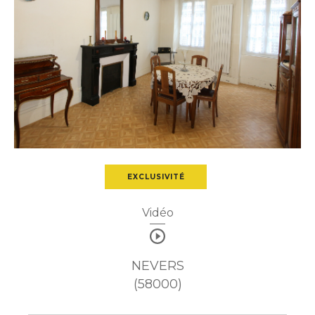
Budget
Pièces
1
2
3
4
5+
Ville
EXCLUSIVITÉ
Surface
Vidéo
NEVERS
(58000)
CRITÈRES
SUPPLÉMENTAIRES