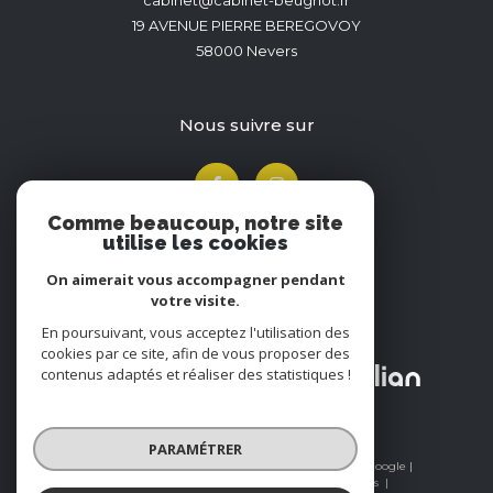
cabinet@cabinet-beugnot.fr
19 AVENUE PIERRE BEREGOVOY
58000
Nevers
nous suivre sur
Comme beaucoup, notre site
utilise les cookies
On aimerait vous accompagner pendant
votre visite.
En poursuivant, vous acceptez l'utilisation des
Adhérents
cookies par ce site, afin de vous proposer des
contenus adaptés et réaliser des statistiques !
PARAMÉTRER
© 2026 | Tous droits réservés | Traduction powered by Google |
Nos honoraires
Plan du site
Mentions légales