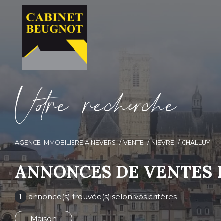
V
o
r
e
r
e
c
e
c
e
AGENCE IMMOBILIERE A NEVERS
VENTE
NIEVRE
CHALLUY
ANNONCES DE VENTES 
1
annonce(s) trouvée(s) selon vos critères
Maison