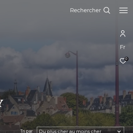
rechercher
Fr
0
Y
Du plus cher au moins cher
Tri par