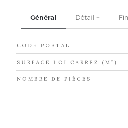
Général
Détail +
Fi
TRAD_ZEPHYR_Caracteristique
TRAD_ZEPHYR_Val
CODE POSTAL
SURFACE LOI CARREZ (M²)
NOMBRE DE PIÈCES