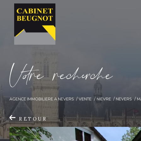
V
o
r
e
r
e
c
e
c
e
AGENCE IMMOBILIERE A NEVERS
VENTE
NIEVRE
NEVERS
M
RETOUR