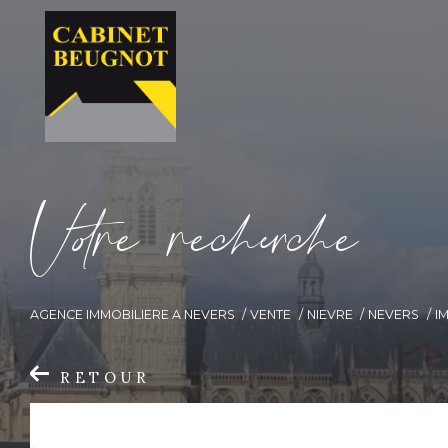
V
o
r
e
r
e
c
e
c
e
AGENCE IMMOBILIERE A NEVERS
VENTE
NIEVRE
NEVERS
I
RETOUR