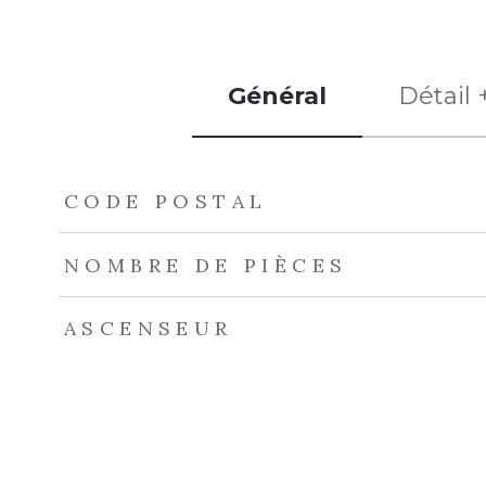
Général
Détail 
TRAD_ZEPHYR_Caracteristique
TRAD_ZEPHYR_Val
CODE POSTAL
NOMBRE DE PIÈCES
ASCENSEUR