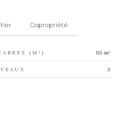
tier
Copropriété
CARREZ (M²)
115 m²
IVEAUX
3