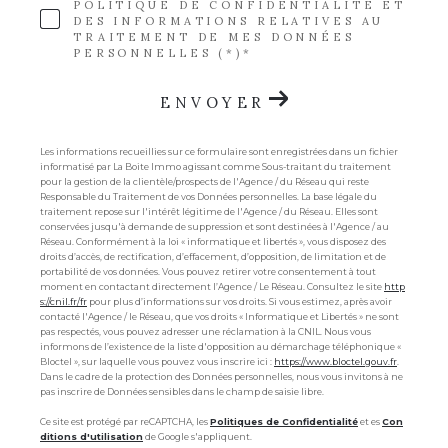
POLITIQUE DE CONFIDENTIALITÉ ET
DES INFORMATIONS RELATIVES AU
TRAITEMENT DE MES DONNÉES
PERSONNELLES (*)*
ENVOYER
Les informations recueillies sur ce formulaire sont enregistrées dans un fichier
informatisé par La Boite Immo agissant comme Sous-traitant du traitement
pour la gestion de la clientèle/prospects de l'Agence / du Réseau qui reste
Responsable du Traitement de vos Données personnelles. La base légale du
traitement repose sur l'intérêt légitime de l'Agence / du Réseau. Elles sont
conservées jusqu'à demande de suppression et sont destinées à l'Agence / au
Réseau. Conformément à la loi « informatique et libertés », vous disposez des
droits d’accès, de rectification, d’effacement, d’opposition, de limitation et de
portabilité de vos données. Vous pouvez retirer votre consentement à tout
moment en contactant directement l’Agence / Le Réseau. Consultez le site
http
s://cnil.fr/fr
pour plus d’informations sur vos droits. Si vous estimez, après avoir
contacté l'Agence / le Réseau, que vos droits « Informatique et Libertés » ne sont
pas respectés, vous pouvez adresser une réclamation à la CNIL. Nous vous
informons de l’existence de la liste d'opposition au démarchage téléphonique «
Bloctel », sur laquelle vous pouvez vous inscrire ici :
https://www.bloctel.gouv.fr
.
Dans le cadre de la protection des Données personnelles, nous vous invitons à ne
pas inscrire de Données sensibles dans le champ de saisie libre.
Ce site est protégé par reCAPTCHA, les
Politiques de Confidentialité
et es
Con
ditions d'utilisation
de Google s'appliquent.