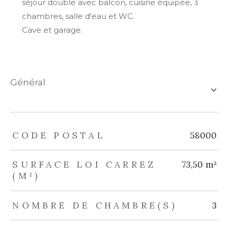
séjour double avec balcon, cuisine équipée, 3
chambres, salle d'eau et WC.
Cave et garage.
général
TRAD_ZEPHYR_Caracteristique
TRAD_ZEPHYR_Valeurs
CODE POSTAL
58000
SURFACE LOI CARREZ
73,50 m²
(M²)
NOMBRE DE CHAMBRE(S)
3