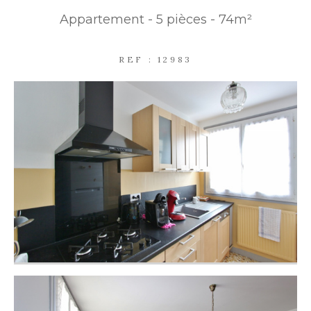
Appartement - 5 pièces - 74m²
PARKING
TERRASSE
PISCINE
REF : 12983
FILTRER PAR
COUPS DE COEUR
EXCLUSIVITÉS
NOUVEAUTÉS
RECHERCHER