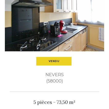
Budget
Pièces
1
2
3
4
5+
Ville
VENDU
Surface
NEVERS
(58000)
5 pièces - 73,50 m²
CRITÈRES
SUPPLÉMENTAIRES