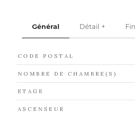
Général
Détail +
Fi
TRAD_ZEPHYR_Caracteristique
TRAD_ZEPHYR_Val
CODE POSTAL
NOMBRE DE CHAMBRE(S)
ETAGE
ASCENSEUR