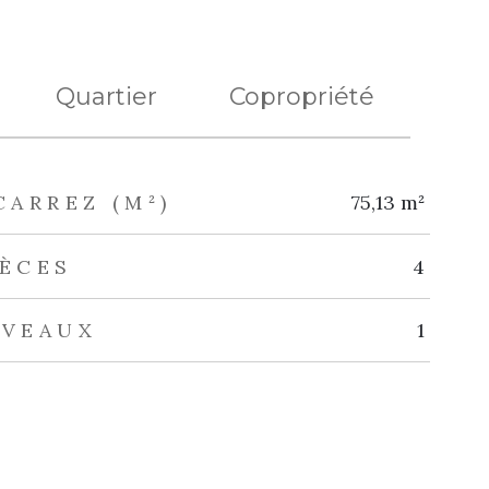
Quartier
Copropriété
CARREZ (M²)
75,13 m²
IÈCES
4
IVEAUX
1