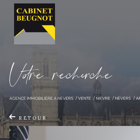
V
o
r
e
r
e
c
e
c
e
AGENCE IMMOBILIERE A NEVERS
VENTE
NIEVRE
NEVERS
A
RETOUR