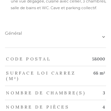
une vue dégagée, cuisine avec cellier, 3 chambres,
salle de bains et WC. Cave et parking collectif.
général
TRAD_ZEPHYR_Caracteristique
TRAD_ZEPHYR_Valeurs
CODE POSTAL
58000
SURFACE LOI CARREZ
68 m²
(M²)
NOMBRE DE CHAMBRE(S)
3
NOMBRE DE PIÈCES
4