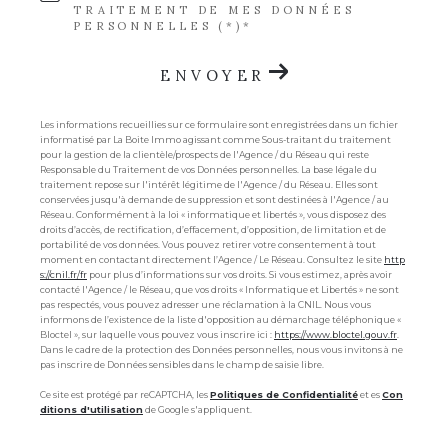
TRAITEMENT DE MES DONNÉES
PERSONNELLES (*)*
ENVOYER
Les informations recueillies sur ce formulaire sont enregistrées dans un fichier
informatisé par La Boite Immo agissant comme Sous-traitant du traitement
pour la gestion de la clientèle/prospects de l'Agence / du Réseau qui reste
Responsable du Traitement de vos Données personnelles. La base légale du
traitement repose sur l'intérêt légitime de l'Agence / du Réseau. Elles sont
conservées jusqu'à demande de suppression et sont destinées à l'Agence / au
Réseau. Conformément à la loi « informatique et libertés », vous disposez des
droits d’accès, de rectification, d’effacement, d’opposition, de limitation et de
portabilité de vos données. Vous pouvez retirer votre consentement à tout
moment en contactant directement l’Agence / Le Réseau. Consultez le site
http
s://cnil.fr/fr
pour plus d’informations sur vos droits. Si vous estimez, après avoir
contacté l'Agence / le Réseau, que vos droits « Informatique et Libertés » ne sont
pas respectés, vous pouvez adresser une réclamation à la CNIL. Nous vous
informons de l’existence de la liste d'opposition au démarchage téléphonique «
Bloctel », sur laquelle vous pouvez vous inscrire ici :
https://www.bloctel.gouv.fr
.
Dans le cadre de la protection des Données personnelles, nous vous invitons à ne
pas inscrire de Données sensibles dans le champ de saisie libre.
Ce site est protégé par reCAPTCHA, les
Politiques de Confidentialité
et es
Con
ditions d'utilisation
de Google s'appliquent.