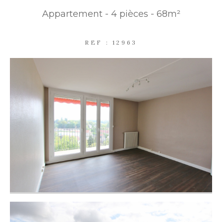
Appartement - 4 pièces - 68m²
PARKING
TERRASSE
PISCINE
REF : 12963
FILTRER PAR
COUPS DE COEUR
EXCLUSIVITÉS
NOUVEAUTÉS
RECHERCHER