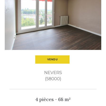
Budget
Pièces
1
2
3
4
5+
Ville
VENDU
Surface
NEVERS
(58000)
4 pièces - 68 m²
CRITÈRES
SUPPLÉMENTAIRES