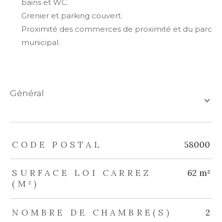
bains et WC.
Grenier et parking couvert.
Proximité des commerces de proximité et du parc
municipal.
général
TRAD_ZEPHYR_Caracteristique
TRAD_ZEPHYR_Valeurs
CODE POSTAL
58000
SURFACE LOI CARREZ
62 m²
(M²)
NOMBRE DE CHAMBRE(S)
2