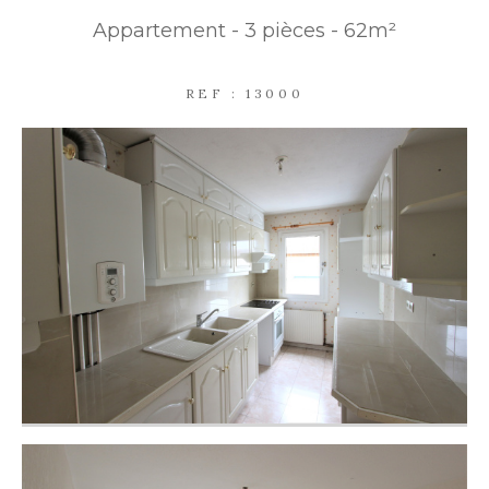
Appartement - 3 pièces - 62m²
PARKING
TERRASSE
PISCINE
REF : 13000
FILTRER PAR
COUPS DE COEUR
EXCLUSIVITÉS
NOUVEAUTÉS
RECHERCHER