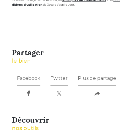
Ce site est protégé par reCAPTCHA, les
Politiques de Confidentialité
et es
Con
ditions d'utilisation
de Google s'appliquent.
partager
le bien
Facebook
Twitter
Plus de partage
découvrir
nos outils