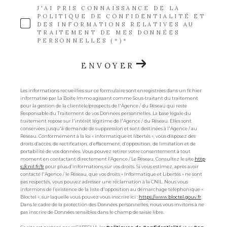
J'AI PRIS CONNAISSANCE DE LA
POLITIQUE DE CONFIDENTIALITÉ ET
DES INFORMATIONS RELATIVES AU
TRAITEMENT DE MES DONNÉES
PERSONNELLES (*)*
ENVOYER
Les informations recueillies sur ce formulaire sont enregistrées dans un fichier
informatisé par La Boite Immo agissant comme Sous-traitant du traitement
pour la gestion de la clientèle/prospects de l'Agence / du Réseau qui reste
Responsable du Traitement de vos Données personnelles. La base légale du
traitement repose sur l'intérêt légitime de l'Agence / du Réseau. Elles sont
conservées jusqu'à demande de suppression et sont destinées à l'Agence / au
Réseau. Conformément à la loi « informatique et libertés », vous disposez des
droits d’accès, de rectification, d’effacement, d’opposition, de limitation et de
portabilité de vos données. Vous pouvez retirer votre consentement à tout
moment en contactant directement l’Agence / Le Réseau. Consultez le site
http
s://cnil.fr/fr
pour plus d’informations sur vos droits. Si vous estimez, après avoir
contacté l'Agence / le Réseau, que vos droits « Informatique et Libertés » ne sont
pas respectés, vous pouvez adresser une réclamation à la CNIL. Nous vous
informons de l’existence de la liste d'opposition au démarchage téléphonique «
Bloctel », sur laquelle vous pouvez vous inscrire ici :
https://www.bloctel.gouv.fr
.
Dans le cadre de la protection des Données personnelles, nous vous invitons à ne
pas inscrire de Données sensibles dans le champ de saisie libre.