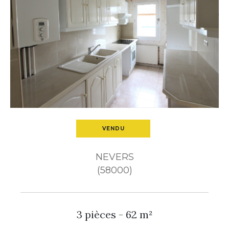
Budget
Pièces
1
2
3
4
5+
Ville
VENDU
Surface
NEVERS
(58000)
3 pièces - 62 m²
CRITÈRES
SUPPLÉMENTAIRES