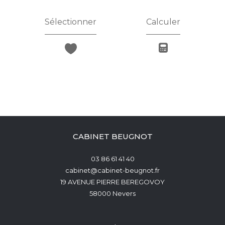
Sélectionner
Calculer
CABINET BEUGNOT
03 86 61 41 40
cabinet@cabinet-beugnot.fr
19 AVENUE PIERRE BEREGOVOY
58000
Nevers