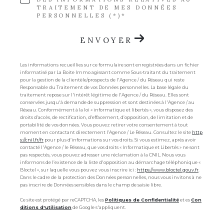
TRAITEMENT DE MES DONNÉES
PERSONNELLES (*)*
ENVOYER
Les informations recueillies sur ce formulaire sont enregistrées dans un fichier
informatisé par La Boite Immo agissant comme Sous-traitant du traitement
pour la gestion de la clientèle/prospects de l'Agence / du Réseau qui reste
Responsable du Traitement de vos Données personnelles. La base légale du
traitement repose sur l'intérêt légitime de l'Agence / du Réseau. Elles sont
conservées jusqu'à demande de suppression et sont destinées à l'Agence / au
Réseau. Conformément à la loi « informatique et libertés », vous disposez des
droits d’accès, de rectification, d’effacement, d’opposition, de limitation et de
portabilité de vos données. Vous pouvez retirer votre consentement à tout
moment en contactant directement l’Agence / Le Réseau. Consultez le site
http
s://cnil.fr/fr
pour plus d’informations sur vos droits. Si vous estimez, après avoir
contacté l'Agence / le Réseau, que vos droits « Informatique et Libertés » ne sont
pas respectés, vous pouvez adresser une réclamation à la CNIL. Nous vous
informons de l’existence de la liste d'opposition au démarchage téléphonique «
Bloctel », sur laquelle vous pouvez vous inscrire ici :
https://www.bloctel.gouv.fr
.
Dans le cadre de la protection des Données personnelles, nous vous invitons à ne
pas inscrire de Données sensibles dans le champ de saisie libre.
Ce site est protégé par reCAPTCHA, les
Politiques de Confidentialité
et es
Con
ditions d'utilisation
de Google s'appliquent.