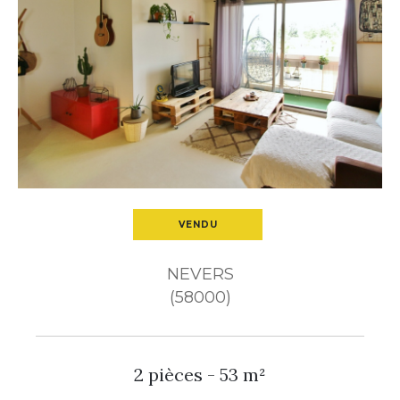
Budget
Pièces
1
2
3
4
5+
Ville
VENDU
Surface
NEVERS
(58000)
2 pièces - 53 m²
CRITÈRES
SUPPLÉMENTAIRES