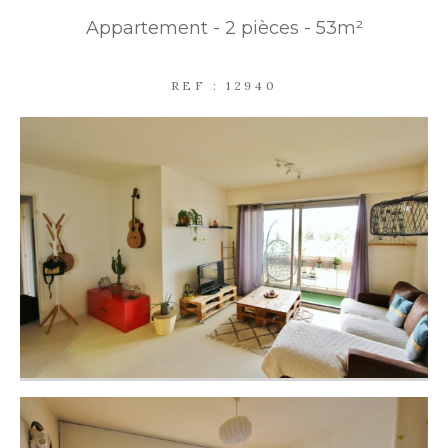
Appartement - 2 pièces - 53m²
PARKING
TERRASSE
PISCINE
REF : 12940
FILTRER PAR
COUPS DE COEUR
EXCLUSIVITÉS
NOUVEAUTÉS
RECHERCHER