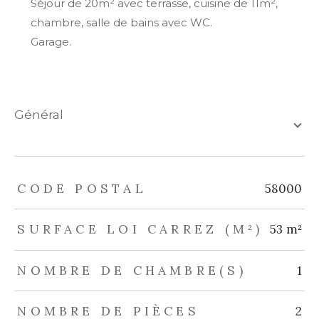
Séjour de 20m² avec terrasse, cuisine de 11m²,
chambre, salle de bains avec WC.
Garage.
général
TRAD_ZEPHYR_Caracteristique
TRAD_ZEPHYR_Valeurs
CODE POSTAL
58000
SURFACE LOI CARREZ (M²)
53 m²
NOMBRE DE CHAMBRE(S)
1
NOMBRE DE PIÈCES
2