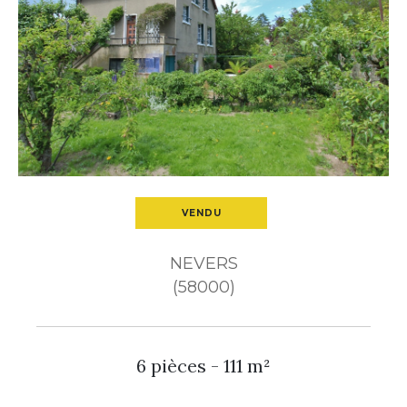
Budget
Pièces
1
2
3
4
5+
Ville
VENDU
NEVERS
Surface
(58000)
6 pièces - 111 m²
CRITÈRES
SUPPLÉMENTAIRES