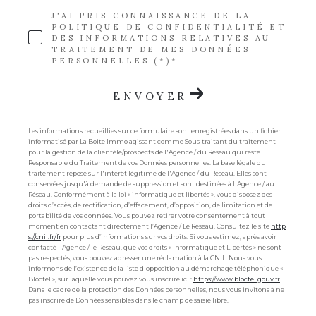
J'AI PRIS CONNAISSANCE DE LA
POLITIQUE DE CONFIDENTIALITÉ ET
DES INFORMATIONS RELATIVES AU
TRAITEMENT DE MES DONNÉES
PERSONNELLES (*)*
ENVOYER
Les informations recueillies sur ce formulaire sont enregistrées dans un fichier
informatisé par La Boite Immo agissant comme Sous-traitant du traitement
pour la gestion de la clientèle/prospects de l'Agence / du Réseau qui reste
Responsable du Traitement de vos Données personnelles. La base légale du
traitement repose sur l'intérêt légitime de l'Agence / du Réseau. Elles sont
conservées jusqu'à demande de suppression et sont destinées à l'Agence / au
Réseau. Conformément à la loi « informatique et libertés », vous disposez des
droits d’accès, de rectification, d’effacement, d’opposition, de limitation et de
portabilité de vos données. Vous pouvez retirer votre consentement à tout
moment en contactant directement l’Agence / Le Réseau. Consultez le site
http
s://cnil.fr/fr
pour plus d’informations sur vos droits. Si vous estimez, après avoir
contacté l'Agence / le Réseau, que vos droits « Informatique et Libertés » ne sont
pas respectés, vous pouvez adresser une réclamation à la CNIL. Nous vous
informons de l’existence de la liste d'opposition au démarchage téléphonique «
Bloctel », sur laquelle vous pouvez vous inscrire ici :
https://www.bloctel.gouv.fr
.
Dans le cadre de la protection des Données personnelles, nous vous invitons à ne
pas inscrire de Données sensibles dans le champ de saisie libre.