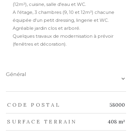
(12m²), cuisine, salle d'eau et WC.
A l'étage, 3 chambres (9, 10 et 12m²) chacune
équipée d'un petit dressing, lingerie et WC.
Agréable jardin clos et arboré.
Quelques travaux de modernisation à prévoir
(fenêtres et décoration).
général
TRAD_ZEPHYR_Caracteristique
TRAD_ZEPHYR_Valeurs
CODE POSTAL
58000
SURFACE TERRAIN
408 m²