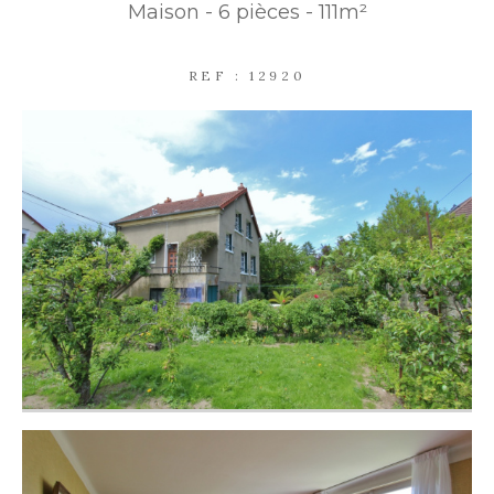
Maison - 6 pièces - 111m²
PARKING
TERRASSE
PISCINE
REF : 12920
FILTRER PAR
COUPS DE COEUR
EXCLUSIVITÉS
NOUVEAUTÉS
RECHERCHER