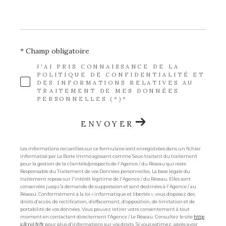
* Champ obligatoire
J'AI PRIS CONNAISSANCE DE LA
POLITIQUE DE CONFIDENTIALITÉ ET
DES INFORMATIONS RELATIVES AU
TRAITEMENT DE MES DONNÉES
PERSONNELLES (*)*
ENVOYER
Les informations recueillies sur ce formulaire sont enregistrées dans un fichier
informatisé par La Boite Immo agissant comme Sous-traitant du traitement
pour la gestion de la clientèle/prospects de l'Agence / du Réseau qui reste
Responsable du Traitement de vos Données personnelles. La base légale du
traitement repose sur l'intérêt légitime de l'Agence / du Réseau. Elles sont
conservées jusqu'à demande de suppression et sont destinées à l'Agence / au
Réseau. Conformément à la loi « informatique et libertés », vous disposez des
droits d’accès, de rectification, d’effacement, d’opposition, de limitation et de
portabilité de vos données. Vous pouvez retirer votre consentement à tout
moment en contactant directement l’Agence / Le Réseau. Consultez le site
http
s://cnil.fr/fr
pour plus d’informations sur vos droits. Si vous estimez, après avoir