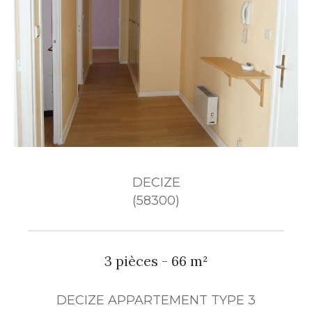
Budget
Pièces
1
2
3
4
5+
Ville
DECIZE
(58300)
Surface
3 pièces - 66 m²
CRITÈRES
DECIZE APPARTEMENT TYPE 3
SUPPLÉMENTAIRES