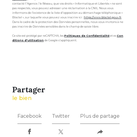
contacté l'Agence / le Réseau, que vos droits « Informatique et Libertés » ne sont
pas respectés, vous pouvez adresser une réclamation à la CNIL. Nous vous
informons de l’existence de la liste d'opposition au démarchage téléphonique «
Bloctel », sur laquelle vous pouvez vous inscrire ici :
https://www.bloctel.gouv.fr
.
Dans le cadre de la protection des Données personnelles, nous vous invitons à ne
pas inscrire de Données sensibles dans le champ de saisie libre.
Ce site est protégé par reCAPTCHA, les
Politiques de Confidentialité
et es
Con
ditions d'utilisation
de Google s'appliquent.
partager
le bien
Facebook
Twitter
Plus de partage