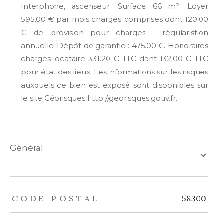
Interphone, ascenseur. Surface 66 m². Loyer
595.00 € par mois charges comprises dont 120.00
€ de provision pour charges - régularistion
annuelle. Dépôt de garantie : 475.00 €. Honoraires
charges locataire 331.20 € TTC dont 132.00 € TTC
pour état des lieux. Les informations sur les risques
auxquels ce bien est exposé sont disponibles sur
le site Géorisques http://georisques.gouv.fr.
général
TRAD_ZEPHYR_Caracteristique
TRAD_ZEPHYR_Valeurs
CODE POSTAL
58300