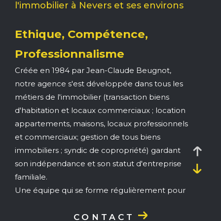
Budget
l'immobilier à Nevers et ses environs
Ethique, Compétence,
Pièces
Professionnalisme
Créée en 1984 par Jean-Claude Beugnot,
1
2
3
4
5+
notre agence s'est développée dans tous les
métiers de l'immobilier (transaction biens
Ville
d'habitation et locaux commerciaux ; location
appartements, maisons, locaux professionnels
et commerciaux; gestion de tous biens
Surface
immobiliers ; syndic de copropriété) gardant
son indépendance et son statut d'entreprise
familiale.
Une équipe qui se forme régulièrement pour
vous apporter les meilleurs conseils, les
CRITÈRES
SUPPLÉMENTAIRES
meilleurs services.
CONTACT