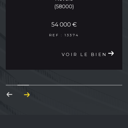
(58000)
services de location et de gestion locative
pour vos biens immobiliers à Nevers et dans
les communes environnantes.
54 000 €
Notre équipe
gère pour vous toutes les
REF : 13374
étapes de la location :
de la recherche de
locataires à la rédaction du bail, en passant
par la gestion des éventuels litiges.
VOIR LE BIEN
Confiez-nous la gestion de vos biens et
profitez d'un service professionnel et
personnalisé.