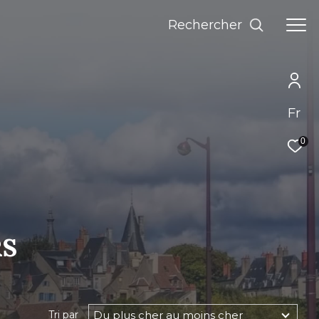
rechercher
Fr
0
RS
Du plus cher au moins cher
Tri par