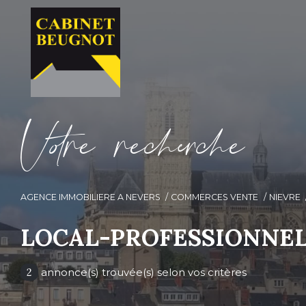
V
o
r
e
r
e
c
e
c
e
AGENCE IMMOBILIERE A NEVERS
COMMERCES VENTE
NIEVRE
LOCAL-PROFESSIONNEL
2
annonce(s) trouvée(s) selon vos critères