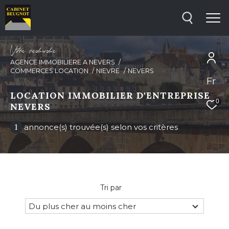
V
o
r
e
r
e
c
e
c
e
AGENCE IMMOBILIERE A NEVERS
COMMERCES LOCATION
NIEVRE
NEVERS
Fr
Effectuer une recherche
LOCATION IMMOBILIER D'ENTREPRISE
et trouver le bien qui correspond à vos
0
NEVERS
critères
1
annonce(s) trouvée(s) selon vos critères
Type d'offre
Location immobilier professionnel
Type de bien
Tri par
Type de bien
Du plus cher au moins cher